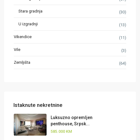
Stara gradnja
(30)
U izgradnji
(13)
Vikendice
(11)
Vile
(3)
Zemljišta
(64)
Istaknute nekretnine
Luksuzno opremljen
penthouse, Srpsk...
585.000 KM