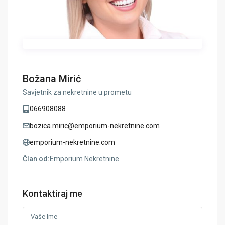
Božana Mirić
Savjetnik za nekretnine u prometu
066908088
bozica.miric@emporium-nekretnine.com
emporium-nekretnine.com
Član od:
Emporium Nekretnine
Kontaktiraj me