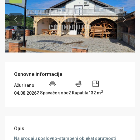
Osnovne informacije
Ažurirano:
2
2 Spavaće sobe
2 Kupatila
132 m
04.08.2026
Opis
Na prodaju poslovno-stambeni objekat spratnosti