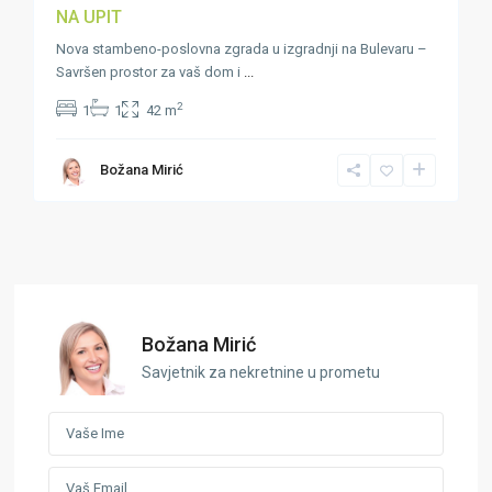
NA UPIT
Nova stambeno-poslovna zgrada u izgradnji na Bulevaru –
Savršen prostor za vaš dom i
...
2
1
1
42 m
Božana Mirić
Božana Mirić
Savjetnik za nekretnine u prometu