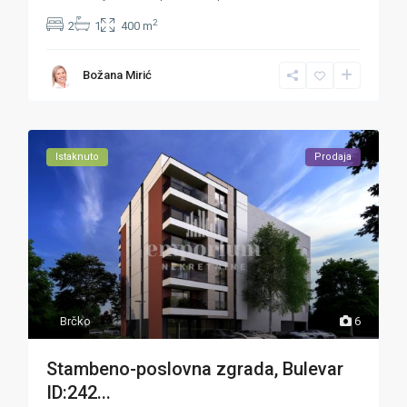
2
2
1
400 m
Božana Mirić
Istaknuto
Prodaja
Brčko
6
Stambeno-poslovna zgrada, Bulevar
ID:242...