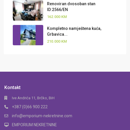
Renoviran dvosoban stan
ID:2566/EN
162.000 KM
Kompletno namještena kuća,
Grbavica...
210.000 KM
Kontakt
Ive Andrića 11, Brčko, BiH
+387 (0)66 900 222
info@emporium-nekretnine.com
EMPORIUM NEKRETNINE