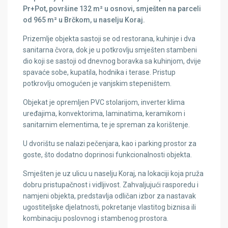
Pr+Pot, površine 132 m² u osnovi, smješten na parceli
od 965 m² u Brčkom, u naselju Koraj.
Prizemlje objekta sastoji se od restorana, kuhinje i dva
sanitarna čvora, dok je u potkrovlju smješten stambeni
dio koji se sastoji od dnevnog boravka sa kuhinjom, dvije
spavaće sobe, kupatila, hodnika i terase. Pristup
potkrovlju omogućen je vanjskim stepeništem.
Objekat je opremljen PVC stolarijom, inverter klima
uređajima, konvektorima, laminatima, keramikom i
sanitarnim elementima, te je spreman za korištenje.
U dvorištu se nalazi pečenjara, kao i parking prostor za
goste, što dodatno doprinosi funkcionalnosti objekta.
Smješten je uz ulicu u naselju Koraj, na lokaciji koja pruža
dobru pristupačnost i vidljivost. Zahvaljujući rasporedu i
namjeni objekta, predstavlja odličan izbor za nastavak
ugostiteljske djelatnosti, pokretanje vlastitog biznisa ili
kombinaciju poslovnog i stambenog prostora.