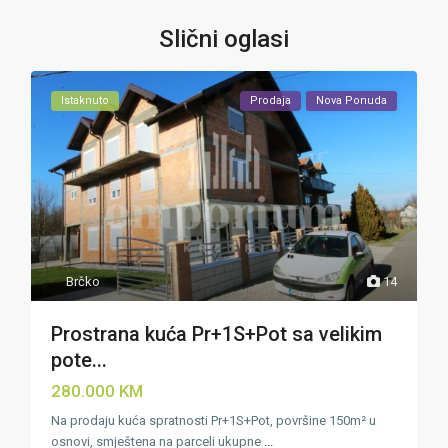
Slični oglasi
Istaknuto
Prodaja
Nova Ponuda
Brčko
14
Prostrana kuća Pr+1S+Pot sa velikim
pote...
280.000 KM
Na prodaju kuća spratnosti Pr+1S+Pot, površine 150m² u
osnovi, smještena na parceli ukupne
...