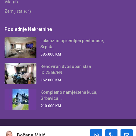
Vile
(3)
Zemljišta
(64)
Poslednje Nekretnine
Luksuzno opremljen penthouse,
Srpsk...
585.000 KM
Renoviran dvosoban stan
ID:2566/EN
162.000 KM
Kompletno namještena kuća,
Grbavica...
210.000 KM
Copyright © 2016-2024 Emporium Nekretnine. Sva prava zadržana.
Božana Mirić
Zabranjeno preuzimanje sadržaja bez dozvole autora.