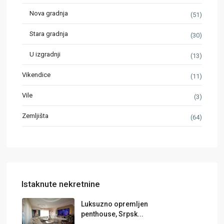
Nova gradnja
(51)
Stara gradnja
(30)
U izgradnji
(13)
Vikendice
(11)
Vile
(3)
Zemljišta
(64)
Istaknute nekretnine
Luksuzno opremljen
penthouse, Srpsk...