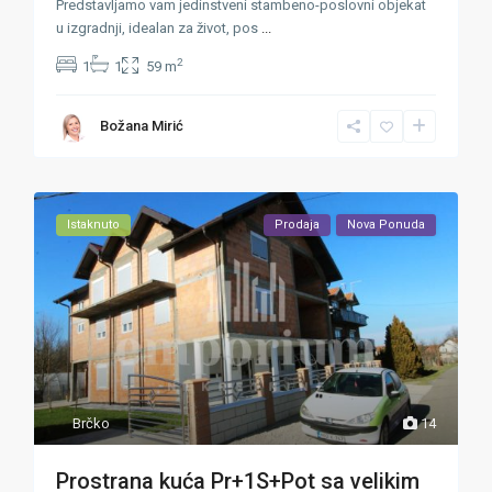
Predstavljamo vam jedinstveni stambeno-poslovni objekat
u izgradnji, idealan za život, pos
...
2
1
1
59 m
Božana Mirić
Istaknuto
Prodaja
Nova Ponuda
Brčko
14
Prostrana kuća Pr+1S+Pot sa velikim