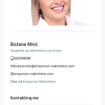
Božana Mirić
Savjetnik za nekretnine u prometu
066908088
bozica.miric@emporium-nekretnine.com
emporium-nekretnine.com
Član od:
Emporium Nekretnine
Kontaktiraj me