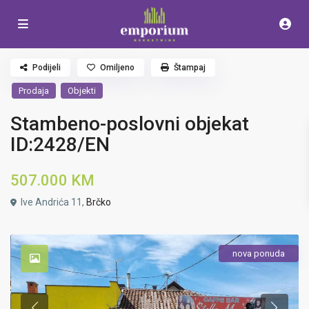
Podijeli
Omiljeno
Štampaj
Prodaja
Objekti
Stambeno-poslovni objekat
ID:2428/EN
507.000 KM
Ive Andrića 11,
Brčko
nova ponuda