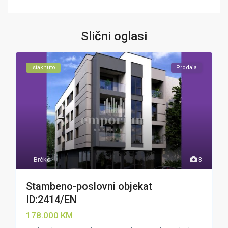
Slični oglasi
Istaknuto
Prodaja
Brčko
3
Stambeno-poslovni objekat
ID:2414/EN
178.000 KM