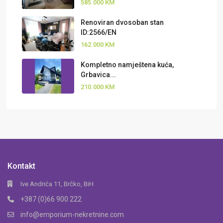
585.000 KM
Renoviran dvosoban stan
ID:2566/EN
162.000 KM
Kompletno namještena kuća,
Grbavica...
210.000 KM
Kontakt
Ive Andrića 11, Brčko, BiH
+387 (0)66 900 222
info@emporium-nekretnine.com