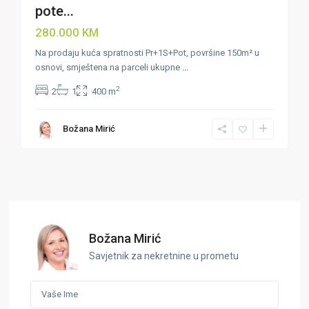
pote...
280.000 KM
Na prodaju kuća spratnosti Pr+1S+Pot, površine 150m² u
osnovi, smještena na parceli ukupne
...
2
2
1
400 m
Božana Mirić
Božana Mirić
Savjetnik za nekretnine u prometu