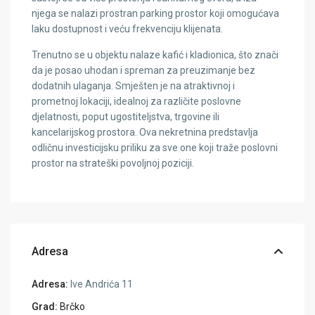
njega se nalazi prostran parking prostor koji omogućava
laku dostupnost i veću frekvenciju klijenata.
Trenutno se u objektu nalaze kafić i kladionica, što znači
da je posao uhodan i spreman za preuzimanje bez
dodatnih ulaganja. Smješten je na atraktivnoj i
prometnoj lokaciji, idealnoj za različite poslovne
djelatnosti, poput ugostiteljstva, trgovine ili
kancelarijskog prostora. Ova nekretnina predstavlja
odličnu investicijsku priliku za sve one koji traže poslovni
prostor na strateški povoljnoj poziciji.
Adresa
Adresa:
Ive Andrića 11
Grad:
Brčko