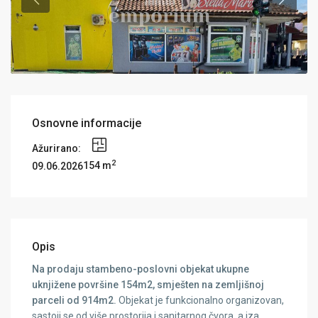
Osnovne informacije
Ažurirano:
2
154 m
09.06.2026
Opis
Na prodaju stambeno-poslovni objekat ukupne
uknjižene površine 154m2, smješten na zemljišnoj
parceli od 914m2.
Objekat je funkcionalno organizovan,
sastoji se od više prostorija i sanitarnog čvora, a iza