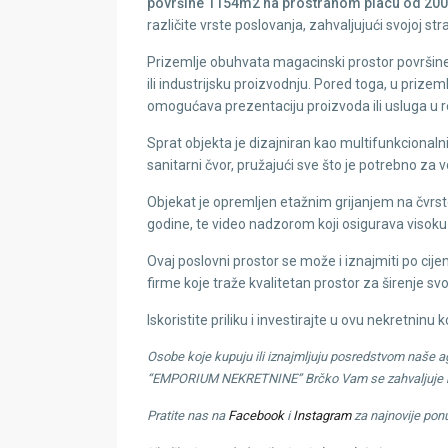
površine 1154m2 na prostranom placu od 20
različite vrste poslovanja, zahvaljujući svojoj st
Prizemlje obuhvata magacinski prostor površine
ili industrijsku proizvodnju. Pored toga, u prizem
omogućava prezentaciju proizvoda ili usluga u 
Sprat objekta je dizajniran kao multifunkcionalni 
sanitarni čvor, pružajući sve što je potrebno z
Objekat je opremljen etažnim grijanjem na čvrs
godine, te video nadzorom koji osigurava visoku 
Ovaj poslovni prostor se može i iznajmiti po cij
firme koje traže kvalitetan prostor za širenje sv
Iskoristite priliku i investirajte u ovu nekretnin
Osobe koje kupuju ili iznajmljuju posredstvom naše age
“EMPORIUM NEKRETNINE” Brčko Vam se zahvaljuje n
Pratite nas na
Facebook
i
Instagram
za najnovije ponu