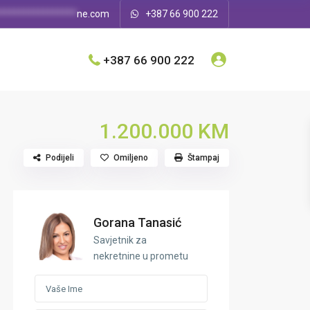
****************
ne.com
+387 66 900 222
+387 66 900 222
1.200.000 KM
Podijeli
Omiljeno
Štampaj
Gorana Tanasić
Savjetnik za
nekretnine u prometu