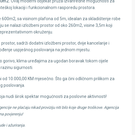
00m2.
Ovaj moderni objekat pruža izvanredne mogućnosti za
rateškoj lokaciji i funkcionalnom rasporedu prostora.
 600m2, sa visinom plafona od 5m, idealan za skladištenje robe
lju se nalazi izložbeni prostor od oko 260m2, visine 3,5m koji
reprezentativnom okruženju.
prostor, sadrži dodatni izložbeni prostor, dvije kancelarije i
a vođenje uspješnog poslovanja na jednom mjestu.
to gorivo, klima uređajima za ugodan boravak tokom cijele
razinu sigurnosti.
eni od 10.000,00 KM mjesečno. Što ga čini odličnom prilikom za
og poslovanja.
u koja nudi širok spektar mogućnosti za poslovne aktivnosti!
ncije ne plaćaju nikad proviziju niti bilo koje druge troškove. Agencija
a povjerenju!
de i ažuriranja.