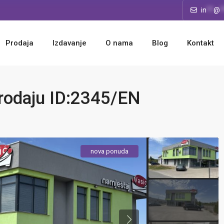
in
**
@
*
Prodaja
Izdavanje
O nama
Blog
Kontakt
prodaju ID:2345/EN
nova ponuda