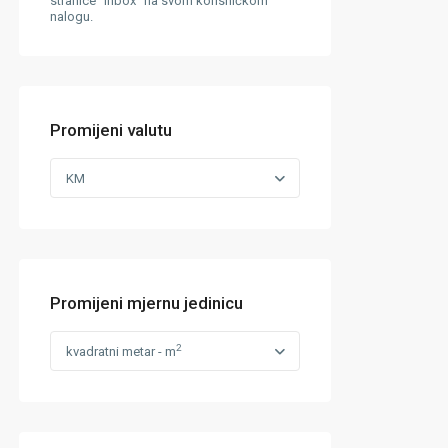
stranice "Inbox" na svom korisničkom
nalogu.
Promijeni valutu
KM
Promijeni mjernu jedinicu
2
kvadratni metar - m