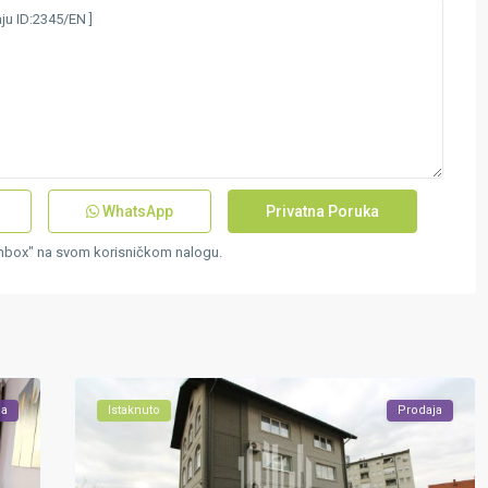
WhatsApp
Inbox" na svom korisničkom nalogu.
ja
Istaknuto
Prodaja