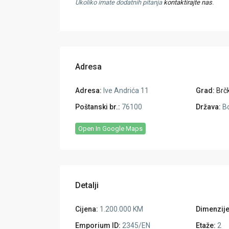
Ukoliko imate dodatnih pitanja
kontaktirajte nas
.
Adresa
Adresa:
Ive Andrića 11
Grad:
Brč
Poštanski br.:
76100
Država:
Bo
Open In Google Maps
Detalji
Cijena:
1.200.000 KM
Dimenzije
Emporium ID:
2345/EN
Etaže:
2