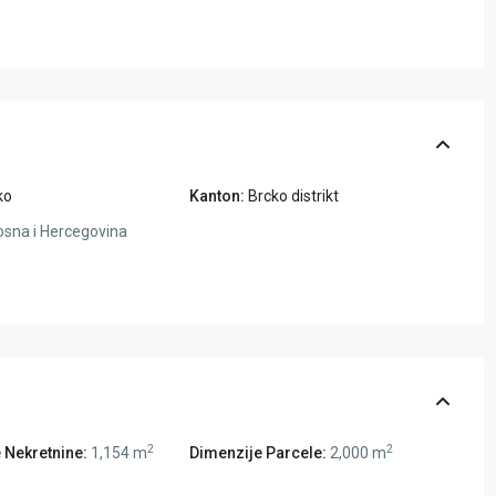
ko
Kanton:
Brcko distrikt
sna i Hercegovina
2
2
 Nekretnine:
1,154 m
Dimenzije Parcele:
2,000 m