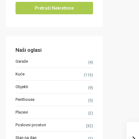
Naši oglasi
Garaže
(4)
Kuće
(113)
Objekti
(9)
Penthouse
(5)
Placevi
(2)
Poslovni prostori
(32)
Stan na dan
(2)