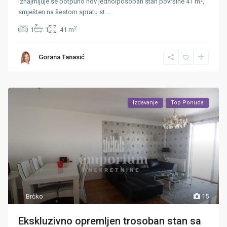
Iznajmljuje se potpuno nov jednoiposoban stan površine 41 m²,
smješten na šestom spratu st
...
2
1
1
41 m
Gorana Tanasić
Izdavanje
Top Ponuda
Brčko
15
Ekskluzivno opremljen trosoban stan sa