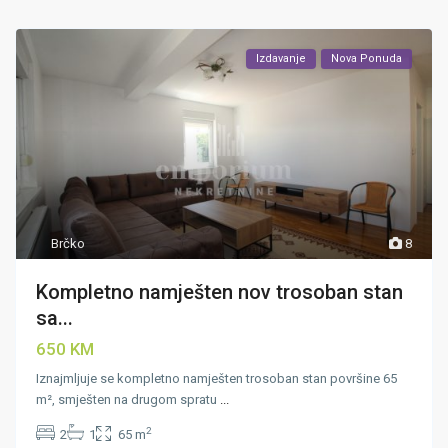
Izdavanje
Nova Ponuda
Brčko
8
Kompletno namješten nov trosoban stan
sa...
650 KM
Iznajmljuje se kompletno namješten trosoban stan površine 65
m², smješten na drugom spratu
...
2
2
1
65 m