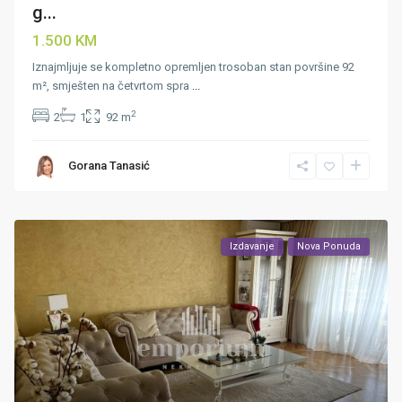
g...
1.500 KM
Iznajmljuje se kompletno opremljen trosoban stan površine 92
m², smješten na četvrtom spra
...
2
2
1
92 m
Gorana Tanasić
Izdavanje
Nova Ponuda