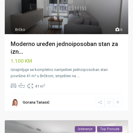
Brčko
6
Moderno uređen jednoiposoban stan za
izn...
1.100 KM
Iznajmljuje se kompletno namješten jednoiposoban stan
površine 41 m² u Brčkom, smješten na
...
2
1
1
41 m
Gorana Tanasić
Izdavanje
Top Ponuda