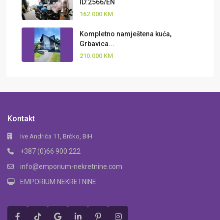
ID:2566/EN
162.000 KM
Kompletno namještena kuća,
Grbavica...
210.000 KM
Kontakt
Ive Andrića 11, Brčko, BiH
+387 (0)66 900 222
info@emporium-nekretnine.com
EMPORIUM NEKRETNINE