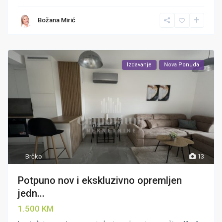
Božana Mirić
Izdavanje
Nova Ponuda
Brčko
13
Potpuno nov i ekskluzivno opremljen
jedn...
1.500 KM