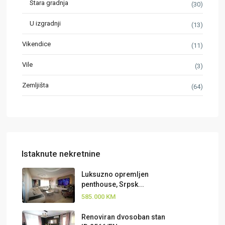
Stara gradnja
(30)
U izgradnji
(13)
Vikendice
(11)
Vile
(3)
Zemljišta
(64)
Istaknute nekretnine
Luksuzno opremljen
penthouse, Srpsk...
585.000 KM
Renoviran dvosoban stan