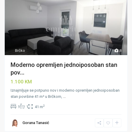
Brčko
8
Moderno opremljen jednoiposoban stan
pov...
1.100 KM
Iznajmljuje se potpuno nov i moderno opremljen jednoiposoban
stan površine 41 m² u Brčkom,
...
2
1
1
41 m
Gorana Tanasić