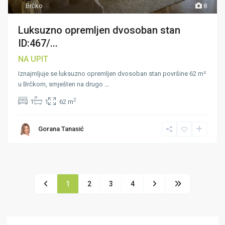
Brčko
8
Luksuzno opremljen dvosoban stan
ID:467/...
NA UPIT
Iznajmljuje se luksuzno opremljen dvosoban stan površine 62 m²
u Brčkom, smješten na drugo
...
2
1
1
62 m
Gorana Tanasić
1
2
3
4