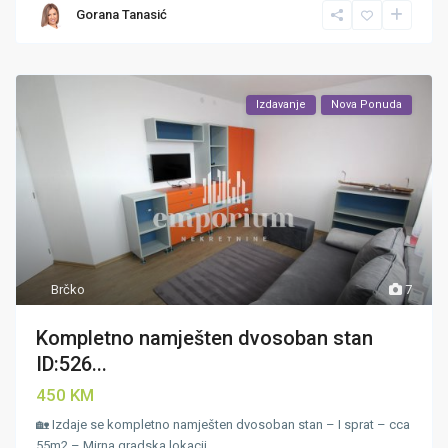
Gorana Tanasić
Izdavanje
Nova Ponuda
Brčko
7
Kompletno namješten dvosoban stan
ID:526...
450 KM
🏡 Izdaje se kompletno namješten dvosoban stan – I sprat – cca
55m2 – Mirna gradska lokacij
...