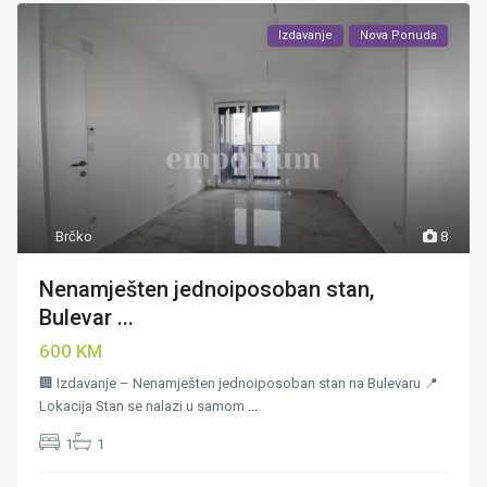
Izdavanje
Nova Ponuda
Brčko
8
Nenamješten jednoiposoban stan,
Bulevar ...
600 KM
🏢 Izdavanje – Nenamješten jednoiposoban stan na Bulevaru 📍
Lokacija Stan se nalazi u samom
...
1
1