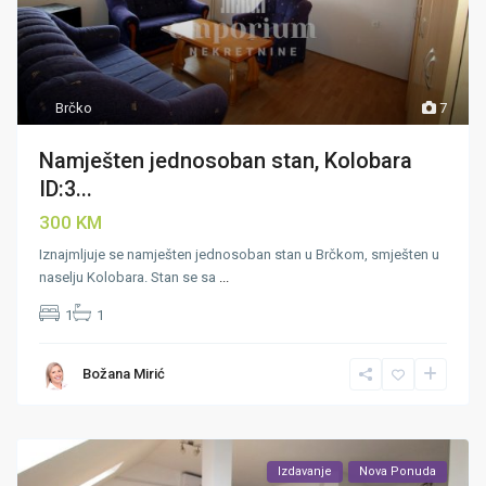
Brčko
7
Namješten jednosoban stan, Kolobara
ID:3...
300 KM
Iznajmljuje se namješten jednosoban stan u Brčkom, smješten u
naselju Kolobara. Stan se sa
...
1
1
Božana Mirić
Izdavanje
Nova Ponuda