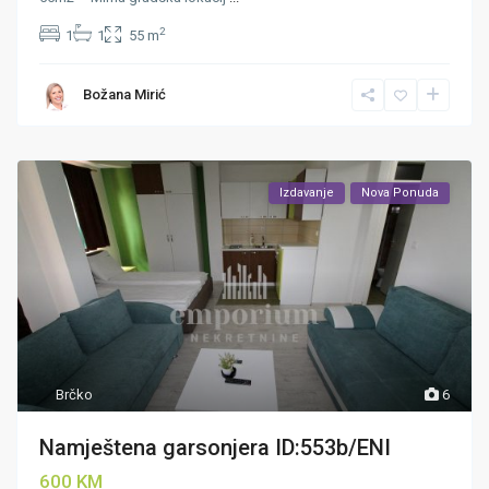
2
1
1
55 m
Božana Mirić
Izdavanje
Nova Ponuda
Brčko
6
Namještena garsonjera ID:553b/ENI
600 KM