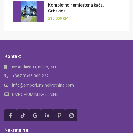
Kompletno namještena kuća,
Grbavica...
210.000 KM
Kontakt
Ive Andrića 11, Brčko, BiH
+387 (0)66 900 222
info@emporium-nekretnine.com
EMPORIUM NEKRETNINE
Nekretnine