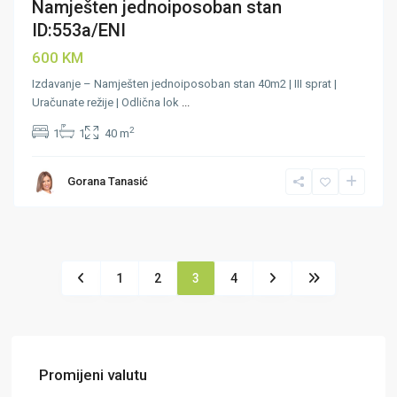
Namješten jednoiposoban stan
ID:553a/ENI
600 KM
Izdavanje – Namješten jednoiposoban stan 40m2 | III sprat |
Uračunate režije | Odlična lok
...
2
1
1
40 m
Gorana Tanasić
1
2
3
4
Promijeni valutu