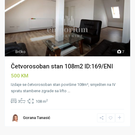
Brčko
7
Četvorosoban stan 108m2 ID:169/ENI
500 KM
Izdaje se četvorosoban stan površine 108m², smješten na IV
spratu stambene zgrade sa lifto
...
2
3
1
108 m
Gorana Tanasić