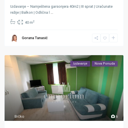
Izdavanje – Namještena garsonjera 40m2 | III sprat | Uračunate
režije | Balkon | Odlična l
...
2
1
40 m
Gorana Tanasić
Izdavanje
Nova Ponuda
Brčko
6