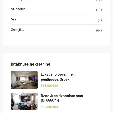
Vikendice
(11)
Vile
(3)
Zemljišta
(64)
Istaknute nekretnine
Luksuzno opremljen
penthouse, Srpsk...
585.000 KM
Renoviran dvosoban stan
ID:2566/EN
162.000 KM